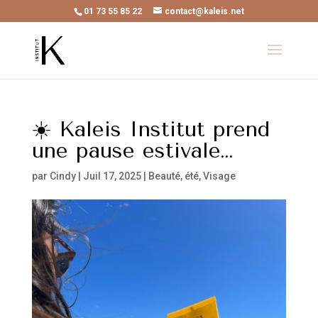
01 73 55 85 22
contact@kaleis.net
☀️ Kaleis Institut prend
une pause estivale…
par
Cindy
|
Juil 17, 2025
|
Beauté
,
été
,
Visage