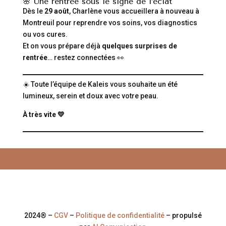
🌸 Une rentrée sous le signe de l’éclat
Dès le
29 août
, Charlène vous accueillera à nouveau à
Montreuil pour reprendre vos soins, vos diagnostics
ou vos cures.
Et on vous prépare déjà
quelques surprises de
rentrée
… restez connectées 👀
☀️ Toute l’équipe de Kaleis vous souhaite un été
lumineux, serein et doux avec votre peau.
À très vite 💛
2024® –
CGV
–
Politique de confidentialité
– propulsé