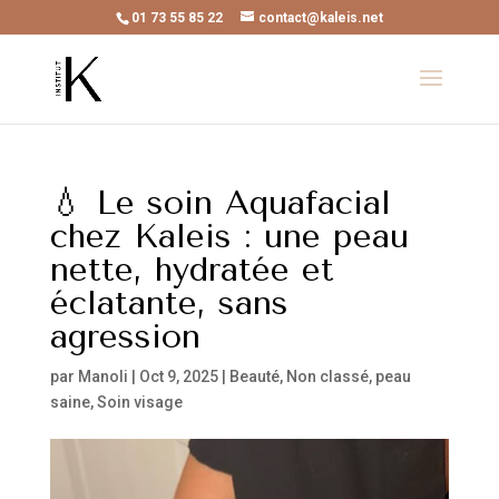
01 73 55 85 22
contact@kaleis.net
💧 Le soin Aquafacial
chez Kaleis : une peau
nette, hydratée et
éclatante, sans
agression
par
Manoli
|
Oct 9, 2025
|
Beauté
,
Non classé
,
peau
saine
,
Soin visage