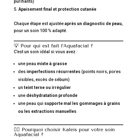
purifiants)
Apaisement final et protection cutanée
Chaque étape est ajustée
après un diagnostic de peau
,
pour un soin 100 % adapté.
💡 Pour qui est fait l’Aquafacial ?
C’est un soin idéal si vous avez :
une peau
mixte à grasse
des
imperfections récurrentes
(points noirs, pores
visibles, excès de sébum)
un
teint terne ou irrégulier
une
déshydratation profonde
une peau qui
supporte mal les gommages à grains
ou les extractions manuelles
🧖‍♀️ Pourquoi choisir Kaleis pour votre soin
Aquafacial ?